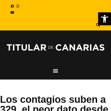
Abr
Los contagios suben a
329, el peor dato desde