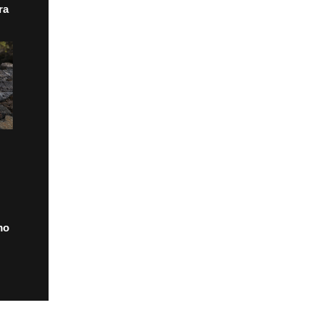
ra
mo