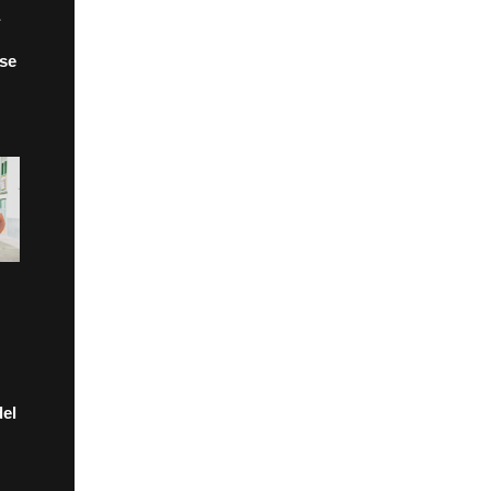
 se
el