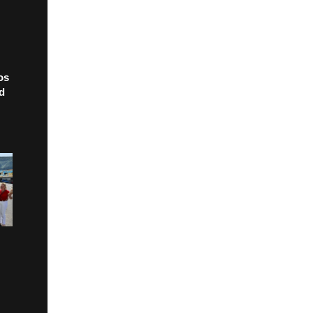
os
ad