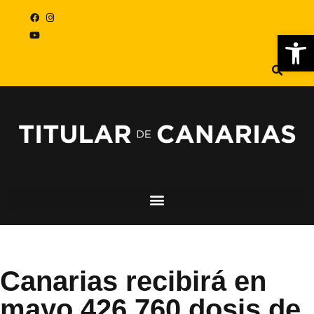
Abr
Canarias recibirá en
mayo 426.760 dosis de