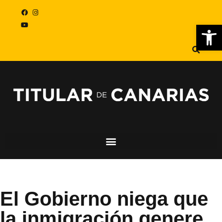
Abr
El Gobierno niega que
la inmigración genere