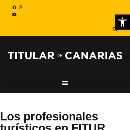
Abr
Los profesionales
turísticos en FITUR